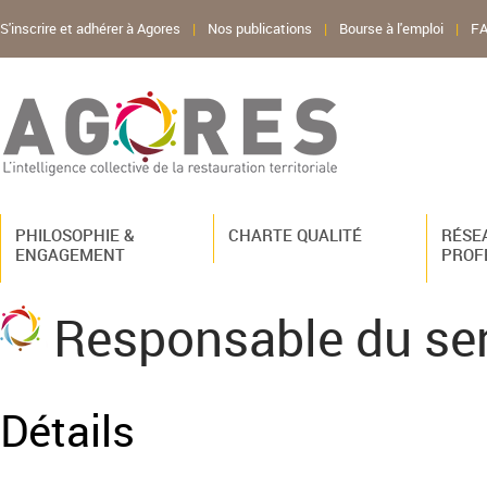
S'inscrire et adhérer à Agores
|
Nos publications
|
Bourse à l'emploi
|
F
PHILOSOPHIE &
CHARTE QUALITÉ
RÉSE
ENGAGEMENT
PROF
Responsable du serv
Détails