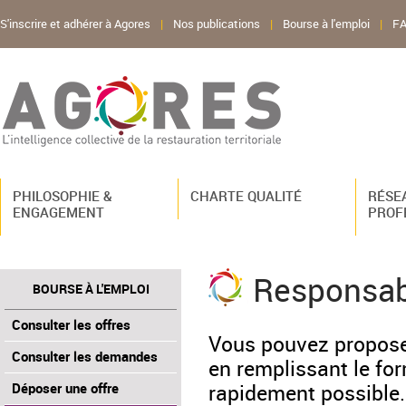
S'inscrire et adhérer à Agores
|
Nos publications
|
Bourse à l'emploi
|
F
PHILOSOPHIE &
CHARTE QUALITÉ
RÉSE
ENGAGEMENT
PROF
Responsabl
BOURSE À L'EMPLOI
Consulter les offres
Vous pouvez propose
Consulter les demandes
en remplissant le fo
rapidement possible.
Déposer une offre