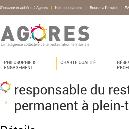
S'inscrire et adhérer à Agores
|
Nos publications
|
Bourse à l'emploi
|
F
PHILOSOPHIE &
CHARTE QUALITÉ
RÉSE
ENGAGEMENT
PROF
responsable du res
permanent à plein