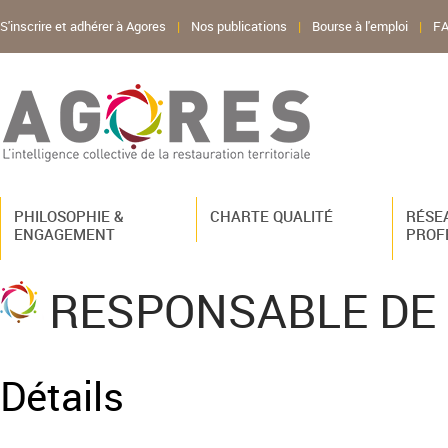
S'inscrire et adhérer à Agores
|
Nos publications
|
Bourse à l'emploi
|
F
PHILOSOPHIE &
CHARTE QUALITÉ
RÉSE
ENGAGEMENT
PROF
RESPONSABLE DE
Détails