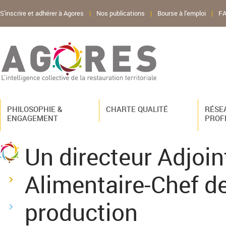
S'inscrire et adhérer à Agores
|
Nos publications
|
Bourse à l'emploi
|
F
PHILOSOPHIE &
CHARTE QUALITÉ
RÉSE
ENGAGEMENT
PROF
Un directeur Adjoint
Alimentaire-Chef de
production