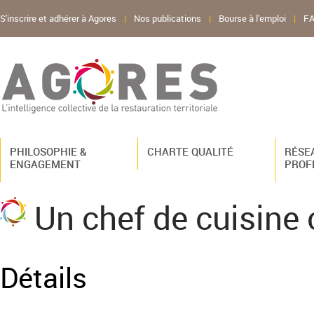
S'inscrire et adhérer à Agores
|
Nos publications
|
Bourse à l'emploi
|
F
PHILOSOPHIE &
CHARTE QUALITÉ
RÉSE
ENGAGEMENT
PROF
Un chef de cuisine c
Détails