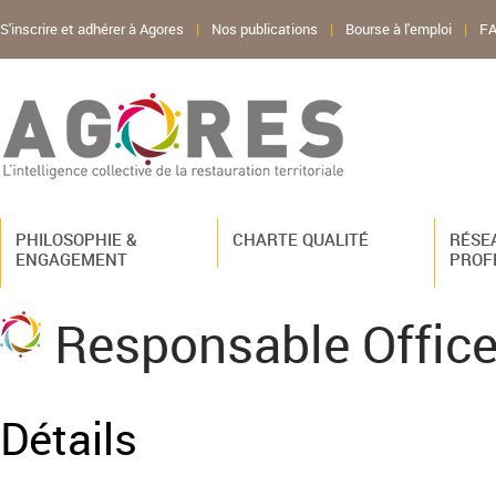
S'inscrire et adhérer à Agores
|
Nos publications
|
Bourse à l'emploi
|
F
PHILOSOPHIE &
CHARTE QUALITÉ
RÉSE
ENGAGEMENT
PROF
Responsable Office
Détails