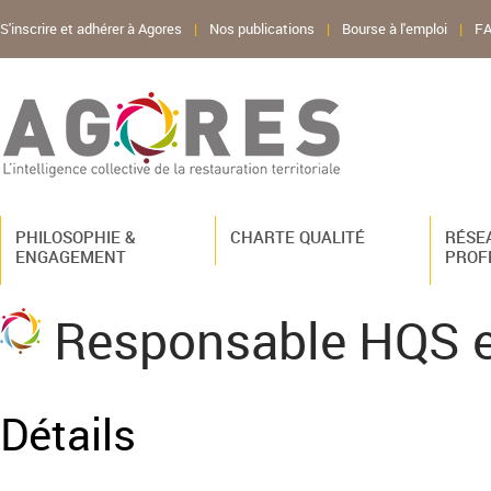
S'inscrire et adhérer à Agores
|
Nos publications
|
Bourse à l'emploi
|
F
PHILOSOPHIE &
CHARTE QUALITÉ
RÉSE
ENGAGEMENT
PROF
Responsable HQS e
Détails