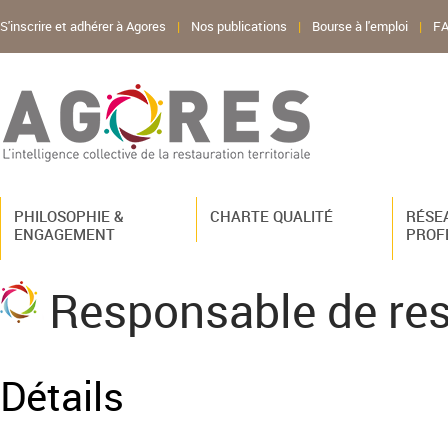
S'inscrire et adhérer à Agores
|
Nos publications
|
Bourse à l'emploi
|
F
PHILOSOPHIE &
CHARTE QUALITÉ
RÉSE
ENGAGEMENT
PROF
Responsable de res
Détails