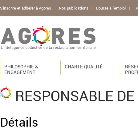
S'inscrire et adhérer à Agores
|
Nos publications
|
Bourse à l'emploi
|
F
PHILOSOPHIE &
CHARTE QUALITÉ
RÉSE
ENGAGEMENT
PROF
RESPONSABLE DE
Détails