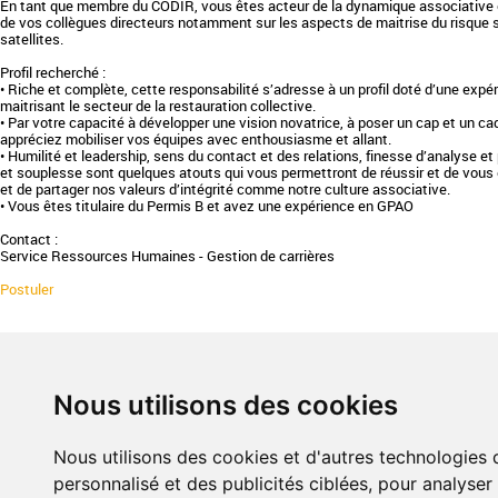
En tant que membre du CODIR, vous êtes acteur de la dynamique associative 
de vos collègues directeurs notamment sur les aspects de maitrise du risque 
satellites.
Profil recherché :
• Riche et complète, cette responsabilité s’adresse à un profil doté d’une expé
maitrisant le secteur de la restauration collective.
• Par votre capacité à développer une vision novatrice, à poser un cap et un ca
appréciez mobiliser vos équipes avec enthousiasme et allant.
• Humilité et leadership, sens du contact et des relations, finesse d’analyse 
et souplesse sont quelques atouts qui vous permettront de réussir et de vous
et de partager nos valeurs d’intégrité comme notre culture associative.
• Vous êtes titulaire du Permis B et avez une expérience en GPAO
Contact :
Service Ressources Humaines - Gestion de carrières
Postuler
PHILOSOPHIE & ENGAGEMENT
CHARTE
Nous utilisons des cookies
Valeurs
Défendr
Réseau
Rejoind
Professionnalisation
Evaluer
Nous utilisons des cookies et d'autres technologies 
Expertise
Collect
personnalisé et des publicités ciblées, pour analyser
Responsabilité