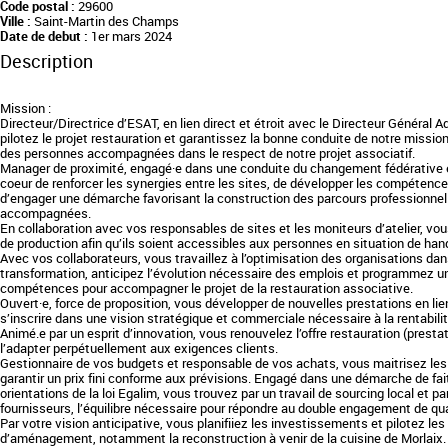
Code postal :
29600
Ville :
Saint-Martin des Champs
Date de debut :
1er mars 2024
Description
Mission :
Directeur/Directrice d’ESAT, en lien direct et étroit avec le Directeur Général A
pilotez le projet restauration et garantissez la bonne conduite de notre mis
des personnes accompagnées dans le respect de notre projet associatif.
Manager de proximité, engagé·e dans une conduite du changement fédérative 
coeur de renforcer les synergies entre les sites, de développer les compétenc
d’engager une démarche favorisant la construction des parcours professionne
accompagnées.
En collaboration avec vos responsables de sites et les moniteurs d’atelier, vou
de production afin qu’ils soient accessibles aux personnes en situation de hand
Avec vos collaborateurs, vous travaillez à l’optimisation des organisations dans
transformation, anticipez l’évolution nécessaire des emplois et programmez 
compétences pour accompagner le projet de la restauration associative.
Ouvert·e, force de proposition, vous développer de nouvelles prestations en lie
s’inscrire dans une vision stratégique et commerciale nécessaire à la rentabil
Animé.e par un esprit d’innovation, vous renouvelez l’offre restauration (prest
l’adapter perpétuellement aux exigences clients.
Gestionnaire de vos budgets et responsable de vos achats, vous maitrisez les 
garantir un prix fini conforme aux prévisions. Engagé dans une démarche de fai
orientations de la loi Egalim, vous trouvez par un travail de sourcing local et 
fournisseurs, l’équilibre nécessaire pour répondre au double engagement de qua
Par votre vision anticipative, vous planifiiez les investissements et pilotez les
d’aménagement, notamment la reconstruction à venir de la cuisine de Morlaix.