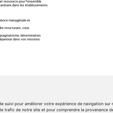
et ressource pour l’ensemble
sanitaire dans les établissements
rience managériale et
dre structurant, vous
et pragmatisme, détermination
 épanouir dans vos missions
 QUALITÉ
RÉSEAU PROFESSIONNEL
e une restauration bio et locale
RESSOURCES EN LIGNE
re un réseau exemplaire
 votre politique restauration
LIVRES BLANCS
de suivi pour améliorer votre expérience de navigation sur
ivités signataires
 le trafic de notre site et pour comprendre la provenance de
ESPACE ADHÉRENTS