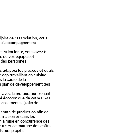
djoint de l’association, vous
sion d’accompagnement
et stimulante, vous avez à
es de vos équipes et
l des personnes
s adaptez les process et outils
icap travaillant en cuisine.
 la cadre de la
un plan de développement des
n avec la restauration venant
ité économique de votre ESAT.
ations, menus…) afin de
coûts de production afin de
t maison et dans les
par la mise en concurrence des
lité et de maitrise des coûts.
 futurs projets