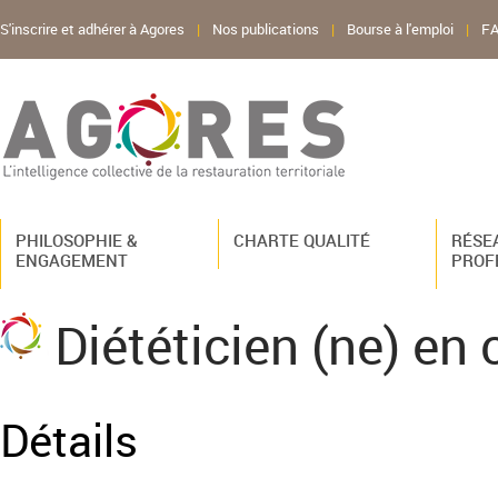
S'inscrire et adhérer à Agores
|
Nos publications
|
Bourse à l'emploi
|
F
PHILOSOPHIE &
CHARTE QUALITÉ
RÉSE
ENGAGEMENT
PROF
Diététicien (ne) en 
Détails