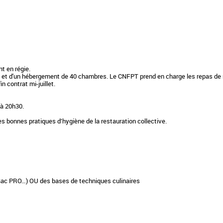
t en régie.
t et d'un hébergement de 40 chambres. Le CNFPT prend en charge les repas de mi
n contrat mi-juillet.
 à 20h30.
es bonnes pratiques d’hygiène de la restauration collective.
P, Bac PRO…) OU des bases de techniques culinaires