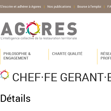
S'inscrire et adhérer à Agores
|
Nos publications
|
Bourse à l'emploi
|
F
PHILOSOPHIE &
CHARTE QUALITÉ
RÉSE
ENGAGEMENT
PROF
CHEF·FE GERANT·E r
Détails