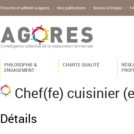
S'inscrire et adhérer à Agores
|
Nos publications
|
Bourse à l'emploi
|
F
PHILOSOPHIE &
CHARTE QUALITÉ
RÉSE
ENGAGEMENT
PROF
Chef(fe) cuisinier (e
Détails