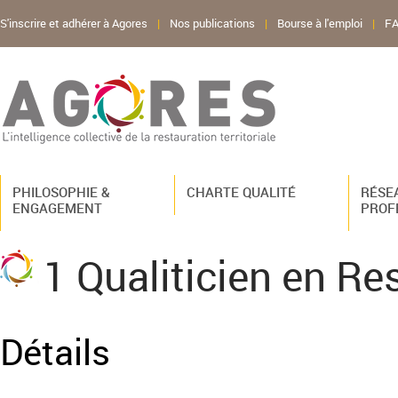
S'inscrire et adhérer à Agores
|
Nos publications
|
Bourse à l'emploi
|
F
PHILOSOPHIE &
CHARTE QUALITÉ
RÉSE
ENGAGEMENT
PROF
1 Qualiticien en Re
Détails