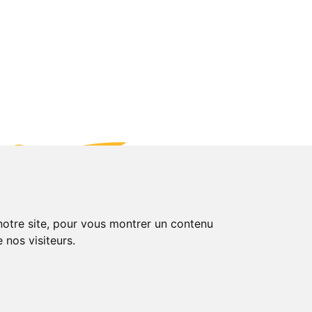
 notre site, pour vous montrer un contenu
 nos visiteurs.
2026 © Agores
-
Site réalisé par Studionet