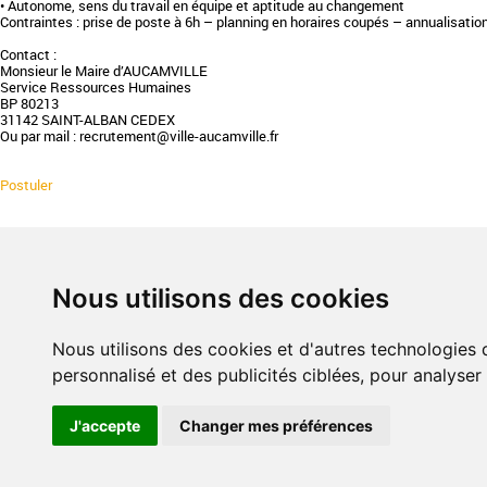
• Autonome, sens du travail en équipe et aptitude au changement
Contraintes : prise de poste à 6h – planning en horaires coupés – annualisatio
Contact :
Monsieur le Maire d’AUCAMVILLE
Service Ressources Humaines
BP 80213
31142 SAINT-ALBAN CEDEX
Ou par mail : recrutement@ville-aucamville.fr
Postuler
PHILOSOPHIE & ENGAGEMENT
CHARTE
Nous utilisons des cookies
Valeurs
Défendr
Réseau
Rejoind
Professionnalisation
Evaluer
Nous utilisons des cookies et d'autres technologies 
Expertise
Collect
personnalisé et des publicités ciblées, pour analyser
Responsabilité
Dates clés
J'accepte
Changer mes préférences
Mentions légales
|
Plan du site
|
Contact