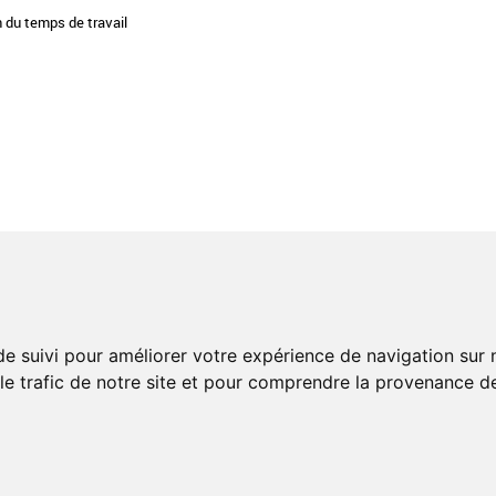
n du temps de travail
 QUALITÉ
RÉSEAU PROFESSIONNEL
e une restauration bio et locale
RESSOURCES EN LIGNE
re un réseau exemplaire
 votre politique restauration
LIVRES BLANCS
de suivi pour améliorer votre expérience de navigation sur
ivités signataires
 le trafic de notre site et pour comprendre la provenance de
ESPACE ADHÉRENTS
NOUS
CONTACTER