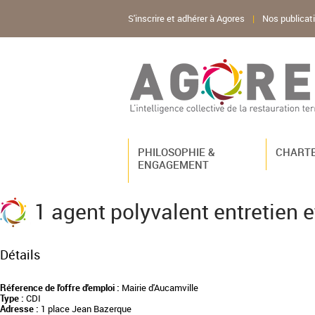
S'inscrire et adhérer à Agores
|
Nos publicat
PHILOSOPHIE &
CHARTE
ENGAGEMENT
1 agent polyvalent entretien
Détails
Réference de l'offre d'emploi :
Mairie d'Aucamville
Type :
CDI
Adresse :
1 place Jean Bazerque