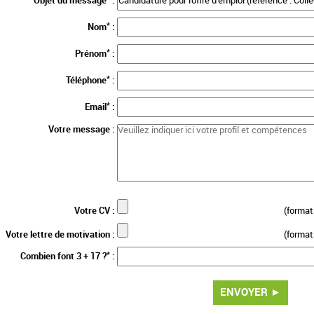
Objet du message
:
*
Nom
:
*
Prénom
:
*
Téléphone
:
*
Email
:
Votre message :
Votre CV :
(format
Votre lettre de motivation :
(format
*
Combien font 3 + 17 ?
: