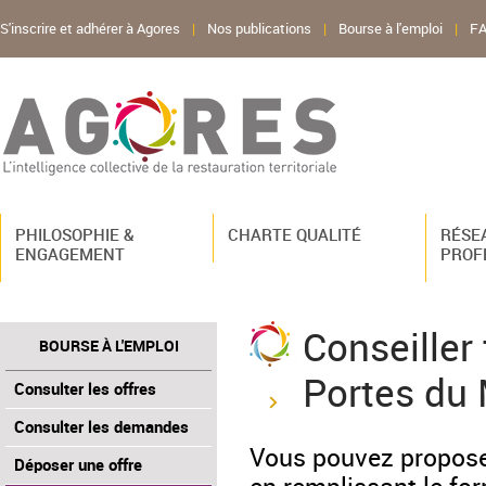
S'inscrire et adhérer à Agores
|
Nos publications
|
Bourse à l'emploi
|
F
PHILOSOPHIE &
CHARTE QUALITÉ
RÉSE
ENGAGEMENT
PROF
Conseiller
BOURSE À L'EMPLOI
Portes du
Consulter les offres
Consulter les demandes
Vous pouvez propose
Déposer une offre