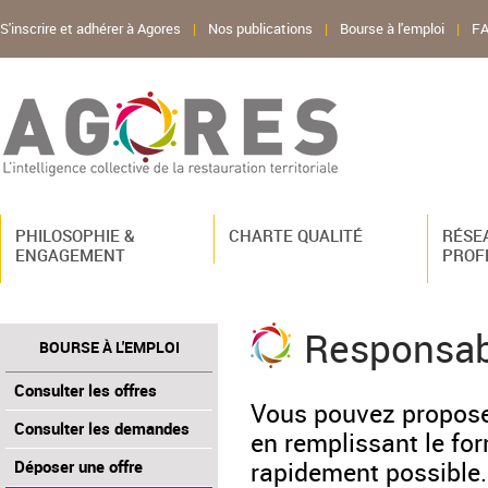
S'inscrire et adhérer à Agores
|
Nos publications
|
Bourse à l'emploi
|
F
PHILOSOPHIE &
CHARTE QUALITÉ
RÉSE
ENGAGEMENT
PROF
Responsab
BOURSE À L'EMPLOI
Consulter les offres
Vous pouvez propose
Consulter les demandes
en remplissant le fo
rapidement possible.
Déposer une offre