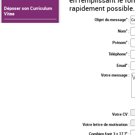
en remplissant le fo
rapidement possible.
Déposer son Curriculum
Vitae
*
Objet du message
:
*
Nom
:
*
Prénom
:
*
Téléphone
:
*
Email
:
Votre message :
Votre CV :
Votre lettre de motivation :
*
Combien font 3 + 17 ?
: