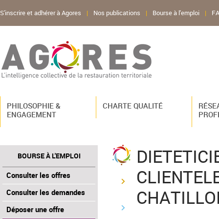
S'inscrire et adhérer à Agores
|
Nos publications
|
Bourse à l'emploi
|
F
PHILOSOPHIE &
CHARTE QUALITÉ
RÉSE
ENGAGEMENT
PROF
DIETETICI
BOURSE À L'EMPLOI
CLIENTELE
Consulter les offres
CHATILLO
Consulter les demandes
Déposer une offre