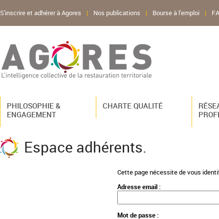
S'inscrire et adhérer à Agores
|
Nos publications
|
Bourse à l'emploi
|
F
PHILOSOPHIE &
CHARTE QUALITÉ
RÉSE
ENGAGEMENT
PROF
Espace adhérents.
Cette page nécessite de vous identifi
Adresse email :
Mot de passe :