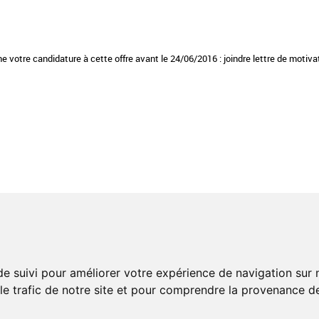
gne votre candidature à cette offre avant le 24/06/2016 : joindre lettre de motiv
 QUALITÉ
RÉSEAU PROFESSIONNEL
e une restauration bio et locale
RESSOURCES EN LIGNE
re un réseau exemplaire
 votre politique restauration
LIVRES BLANCS
de suivi pour améliorer votre expérience de navigation sur
ivités signataires
 le trafic de notre site et pour comprendre la provenance de
ESPACE ADHÉRENTS
NOUS
CONTACTER