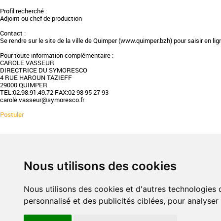
Profil recherché :
Adjoint ou chef de production
Contact :
Se rendre sur le site de la ville de Quimper (www.quimper.bzh) pour saisir en li
Pour toute information complémentaire :
CAROLE VASSEUR
DIRECTRICE DU SYMORESCO
4 RUE HAROUN TAZIEFF
29000 QUIMPER
TEL:02.98.91.49.72 FAX:02 98 95 27 93
carole.vasseur@symoresco.fr
Postuler
PHILOSOPHIE & ENGAGEMENT
CHARTE
Nous utilisons des cookies
Valeurs
Défendr
Réseau
Rejoind
Professionnalisation
Evaluer
Nous utilisons des cookies et d'autres technologies 
Expertise
Collect
personnalisé et des publicités ciblées, pour analyser
Responsabilité
Dates clés