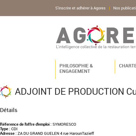
S'inscrire et adhérer à Agores
|
Nos publicat
PHILOSOPHIE &
CHARTE
ENGAGEMENT
ADJOINT DE PRODUCTION Cui
Détails
Réference de l'offre d'emploi :
SYMORESCO
Type :
CDI
Adresse :
ZA DU GRAND GUELEN 4 rue HarounTazieff