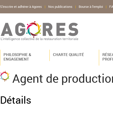
S'inscrire et adhérer à Agores
|
Nos publications
|
Bourse à l'emploi
|
F
PHILOSOPHIE &
CHARTE QUALITÉ
RÉSE
ENGAGEMENT
PROF
Agent de producti
Détails